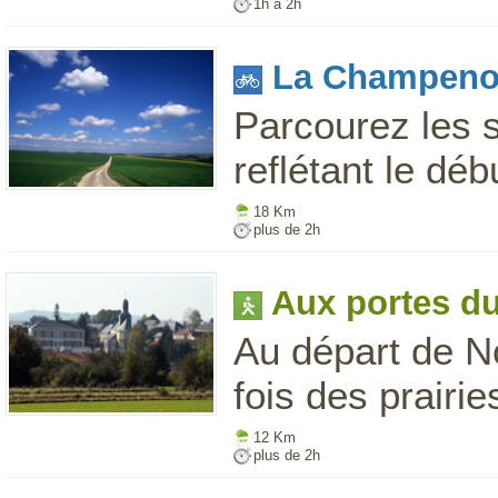
1h à 2h
La Champeno
Parcourez les s
reflétant le dé
18 Km
plus de 2h
Aux portes d
Au départ de N
fois des prairie
12 Km
plus de 2h