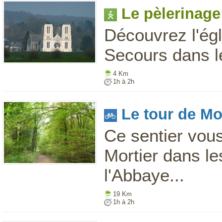
Le pèlerinage
Découvrez l'ég
Secours dans le
4 Km
1h à 2h
Le tour de Mo
Ce sentier vous
Mortier dans le
l'Abbaye...
19 Km
1h à 2h