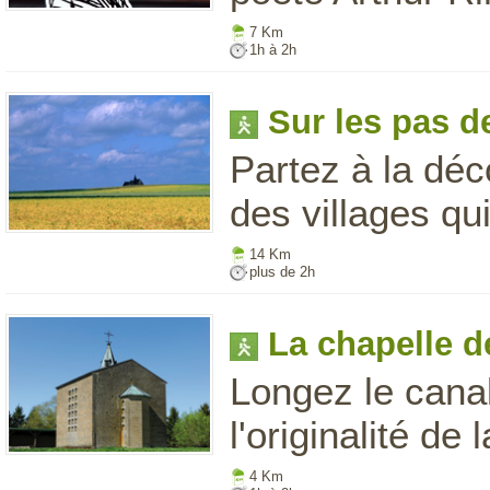
7 Km
1h à 2h
Sur les pas 
Partez à la déc
des villages qui
14 Km
plus de 2h
La chapelle 
Longez le cana
l'originalité de
4 Km