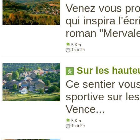
Venez vous pro
qui inspira l'é
roman "Mervale
5 Km
1h à 2h
Sur les haut
Ce sentier vous
sportive sur les
Vence...
5 Km
1h à 2h