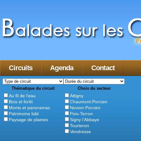
Circuits
Agenda
Contact
Thématique du circuit
Choix du secteur
Au fil de l'eau
Attigny
Bois et forêt
Chaumont-Porcien
Monts et panoramas
Novion-Porcien
Patrimoine bâti
Poix-Terron
Paysage de plaines
Signy l'Abbaye
Tourteron
Vendresse