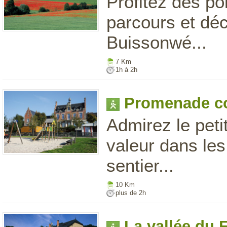
Profitez des po
parcours et dé
Buissonwé...
7 Km
1h à 2h
Promenade c
Admirez le peti
valeur dans les
sentier...
10 Km
plus de 2h
La vallée du 