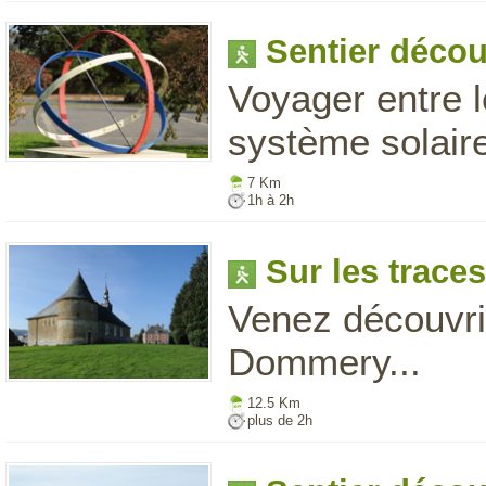
Sentier décou
Voyager entre l
système solaire
7 Km
1h à 2h
Sur les trace
Venez découvri
Dommery...
12.5 Km
plus de 2h