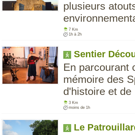
plusieurs atout
environnementa
7 Km
1h à 2h
Sentier Déco
En parcourant c
mémoire des Sp
d'histoire et de
3 Km
moins de 1h
Le Patrouilla