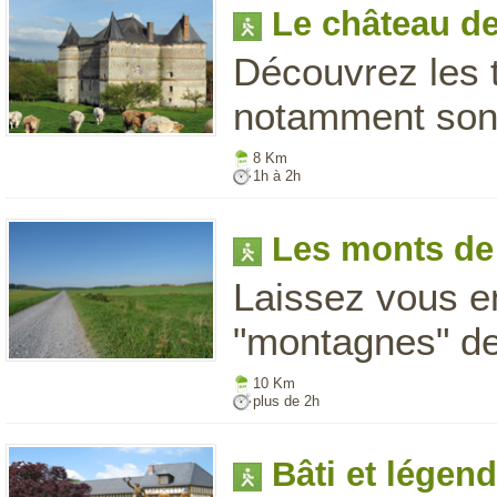
Le château d
Découvrez les 
notamment son 
8 Km
1h à 2h
Les monts d
Laissez vous en
"montagnes" de
10 Km
plus de 2h
Bâti et légen