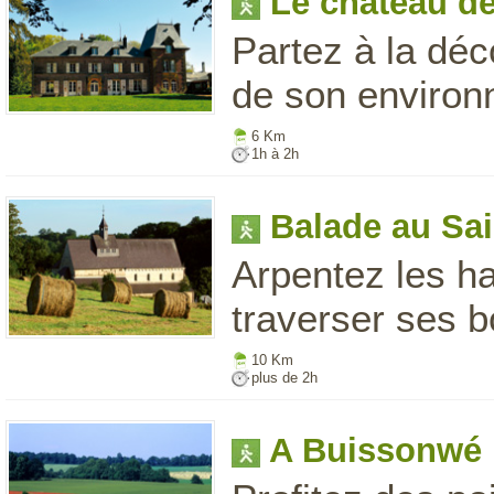
Le château d
Partez à la dé
de son environ
6 Km
1h à 2h
Balade au Sa
Arpentez les ha
traverser ses b
10 Km
plus de 2h
A Buissonwé 