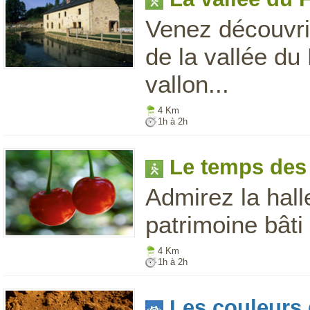
Venez découvri
de la vallée du
vallon...
4 Km
1h à 2h
Le temps des
Admirez la hal
patrimoine bâti
4 Km
1h à 2h
Les couleurs