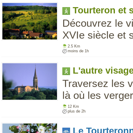
Tourteron et 
Découvrez le vi
XVIe siècle et s
2.5 Km
moins de 1h
L'autre visag
Traversez les v
là où les verger
12 Km
plus de 2h
Le Tourteron