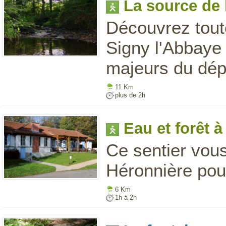
La source de 
Découvrez toute 
Signy l'Abbaye q
majeurs du dép
11 Km
plus de 2h
Eau et forêt 
Ce sentier vou
Héronnière pour
6 Km
1h à 2h