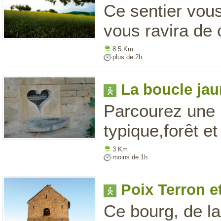
Ce sentier vous
vous ravira de 
8.5 Km
plus de 2h
La boucle ja
Parcourez une p
typique,forêt e
3 Km
moins de 1h
Poix Terron e
Ce bourg, de la