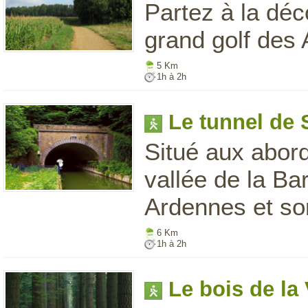
Partez à la déc
grand golf des 
5 Km
1h à 2h
Le tunnel de 
Situé aux abord
vallée de la Ba
Ardennes et so
6 Km
1h à 2h
Le bois de la