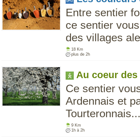
Entre sentier f
ce sentier vous
des villages ale
18 Km
plus de 2h
Au coeur des 
Ce sentier vous
Ardennais et pa
Tourteronnais..
9 Km
1h à 2h