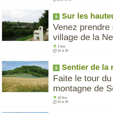
Sur les haute
Venez prendre 
village de la Ne
3 Km
1h à 2h
Sentier de la
Faite le tour du
montagne de Se
10 Km
1h à 2h