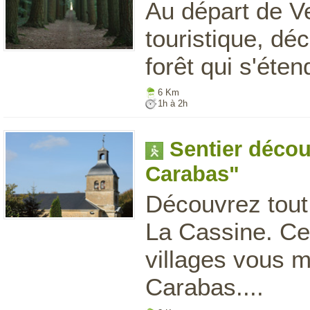
Au départ de V
touristique, dé
forêt qui s'éten
6 Km
1h à 2h
Sentier décou
Carabas"
Découvrez tout
La Cassine. Ce
villages vous 
Carabas....