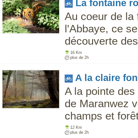
La fontaine r
Au coeur de la 
l'Abbaye, ce s
découverte des 
16 Km
plus de 2h
A la claire fo
A la pointe des
de Maranwez vo
champs et forêt
12 Km
plus de 2h