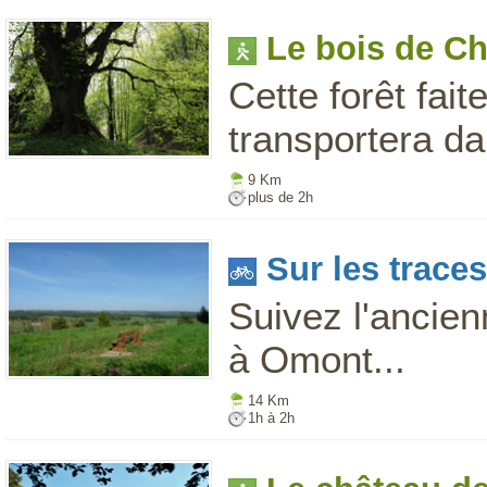
Le bois de C
Cette forêt fai
transportera d
9 Km
plus de 2h
Sur les trace
Suivez l'ancie
à Omont...
14 Km
1h à 2h