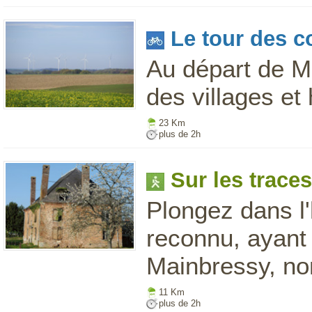
Le tour des 
Au départ de M
des villages et
23 Km
plus de 2h
Sur les trac
Plongez dans l'
reconnu, ayant
Mainbressy, non
11 Km
plus de 2h