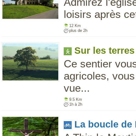
Admirez l'église
loisirs après c
12 Km
plus de 2h
Sur les terres
Ce sentier vou
agricoles, vous
vue...
9.5 Km
1h à 2h
La boucle de