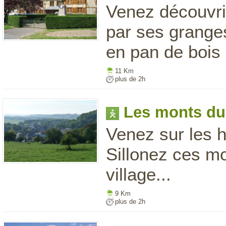
Venez découvrir
par ses granges
en pan de bois e
11 Km
plus de 2h
Les monts du
Venez sur les 
Sillonez ces mo
village...
9 Km
plus de 2h