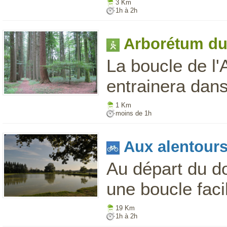
3 Km
1h à 2h
Arborétum du 
La boucle de l
entrainera dans
1 Km
moins de 1h
Aux alentour
Au départ du d
une boucle facil
19 Km
1h à 2h