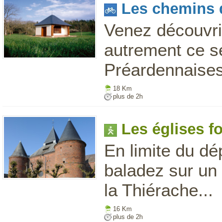
Les chemins 
Venez découvrir
autrement ce s
Préardennaises
18 Km
plus de 2h
Les églises fo
En limite du dé
baladez sur un 
la Thiérache...
16 Km
plus de 2h