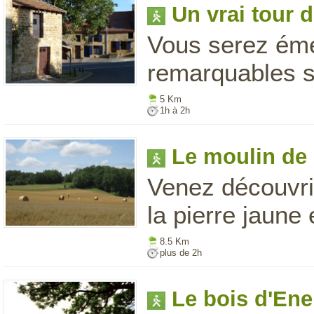
Un vrai tour 
Vous serez émer
remarquables su
5 Km
1h à 2h
Le moulin de 
Venez découvrir
la pierre jaune
8.5 Km
plus de 2h
Le bois d'Ene