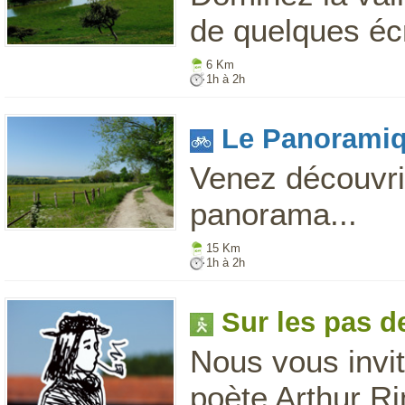
de quelques écr
6 Km
1h à 2h
Le Panorami
Venez découvrir
panorama...
15 Km
1h à 2h
Sur les pas 
Nous vous invi
poète Arthur R