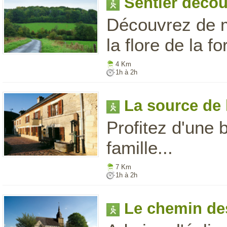
Sentier décou
Découvrez de m
la flore de la f
4 Km
1h à 2h
La source de 
Profitez d'une b
famille...
7 Km
1h à 2h
Le chemin de