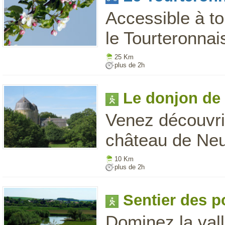
Accessible à to
le Tourteronnais
25 Km
plus de 2h
Le donjon de
Venez découvrir
château de Neuv
10 Km
plus de 2h
Sentier des p
Dominez la vall